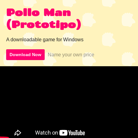
Pollo Man
(Prototipo)
A downloadable game for Windows
Name your own price
Download Now