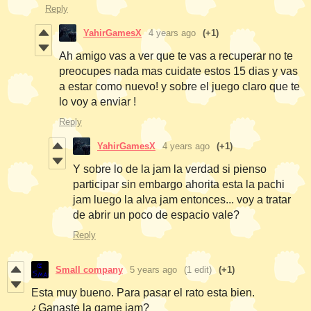
Reply
YahirGamesX
4 years ago
(+1)
Ah amigo vas a ver que te vas a recuperar no te
preocupes nada mas cuidate estos 15 dias y vas
a estar como nuevo! y sobre el juego claro que te
lo voy a enviar !
Reply
YahirGamesX
4 years ago
(+1)
Y sobre lo de la jam la verdad si pienso
participar sin embargo ahorita esta la pachi
jam luego la alva jam entonces... voy a tratar
de abrir un poco de espacio vale?
Reply
Small company
5 years ago
(1 edit)
(+1)
Esta muy bueno. Para pasar el rato esta bien.
¿Ganaste la game jam?