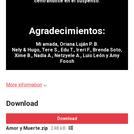
centrándose en el suspenso.
Agradecimientos:
Mi amada, Oriana Luján P. B.
Nely & Hugo, Tere S., Edu T., Ireri F., Brenda Soto,
Xime B., Nadia A., Netzyele A., Luis León y Amy
Foosh
More information
Download
Download
Amor y Muerte.zip
248 kB