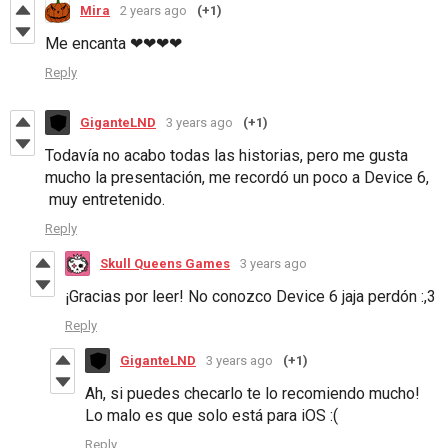
Mira
2 years ago
(+1)
Me encanta ❤❤❤❤
Reply
GiganteLND
3 years ago
(+1)
Todavía no acabo todas las historias, pero me gusta
mucho la presentación, me recordó un poco a Device 6,
muy entretenido.
Reply
Skull Queens Games
3 years ago
¡Gracias por leer! No conozco Device 6 jaja perdón :,3
Reply
GiganteLND
3 years ago
(+1)
Ah, si puedes checarlo te lo recomiendo mucho!
Lo malo es que solo está para iOS :(
Reply